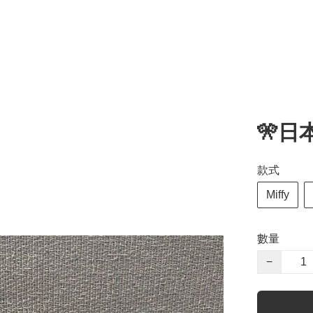
🎌日
款式
Miffy
數量
−