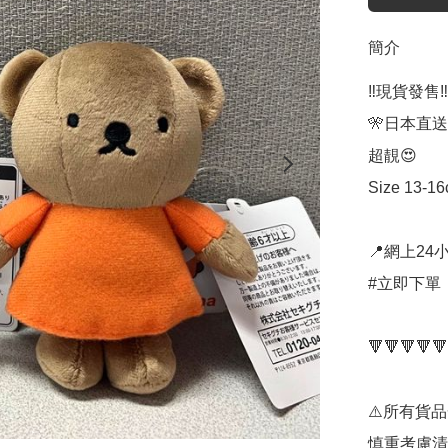
簡介
‼️現貨發售‼️

🎌日本直送
超靚😍

Size 13-16
📍網上24小
#立即下單：
🔻🔻🔻🔻🔻
⚠️所有貨
慎重考慮清