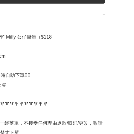
−
 Miffy 公仔掛飾（$118

cm

時自助下單👍🏻



🔻🔻🔻🔻🔻🔻🔻🔻🔻🔻

品一經落單，不接受任何理由退款/取消/更改，敬請
楚才下單。
