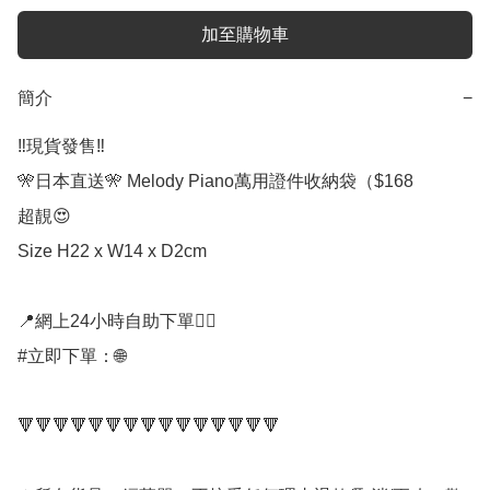
加至購物車
簡介
−
‼️現貨發售‼️

🎌日本直送🎌 Melody Piano萬用證件收納袋（$168

超靚😍

Size H22 x W14 x D2cm

📍網上24小時自助下單👍🏻

#立即下單：🌐

🔻🔻🔻🔻🔻🔻🔻🔻🔻🔻🔻🔻🔻🔻🔻
