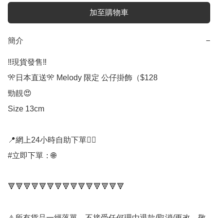
加至購物車
簡介
−
‼️現貨發售‼️ 

🎌日本直送🎌 Melody 限定 公仔掛飾（$128

勁靚😍

Size 13cm

📍網上24小時自助下單👍🏻

#立即下單：🌐

🔻🔻🔻🔻🔻🔻🔻🔻🔻🔻🔻🔻🔻🔻🔻

⚠️所有貨品一經落單，不接受任何理由退款/取消/更改，敬