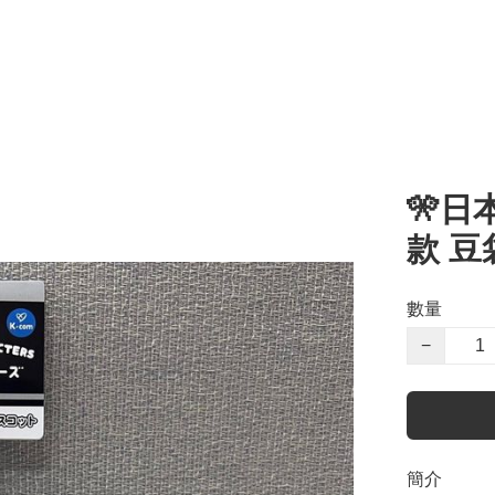
🎌日
款 
數量
−
簡介