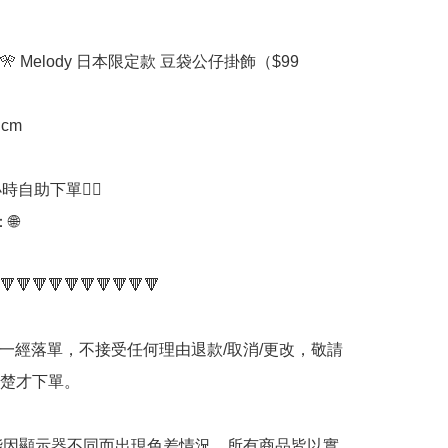


🎌 Melody 日本限定款 豆袋公仔掛飾（$99

 cm

時自助下單👍🏻



🔻🔻🔻🔻🔻🔻🔻🔻🔻🔻

品一經落單，不接受任何理由退款/取消/更改，敬請
楚才下單。

可能因顯示器不同而出現色差情況，所有商品皆以實