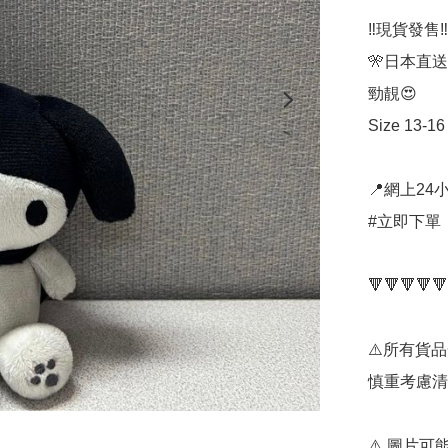
‼️現貨發售‼️ 
🎌日本直送
勁靚😍

Size 13-16
📍網上24小
#立即下單：
🔻🔻🔻🔻🔻
⚠️所有貨
慎重考慮清
⚠️ 圖片