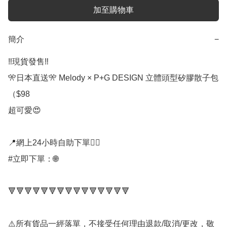
加至購物車
簡介
−
‼️現貨發售‼️

🎌日本直送🎌 Melody × P+G DESIGN 立體頭型矽膠散子包
（$98

超可愛😍

📍網上24小時自助下單👍🏻

#立即下單：🌐

🔻🔻🔻🔻🔻🔻🔻🔻🔻🔻🔻🔻🔻🔻🔻

⚠️所有貨品一經落單，不接受任何理由退款/取消/更改，敬