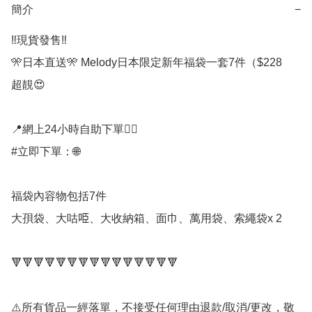
簡介
−
‼️現貨發售‼️

🎌日本直送🎌 Melody日本限定新年福袋一套7件（$228

超靚😍

📍網上24小時自助下單👍🏻

#立即下單：🌐

福袋內容物包括7件

大孭袋、大咕𠱸、大收納箱、面巾、萬用袋、索繩袋x 2

🔻🔻🔻🔻🔻🔻🔻🔻🔻🔻🔻🔻🔻🔻🔻

⚠️所有貨品一經落單，不接受任何理由退款/取消/更改，敬