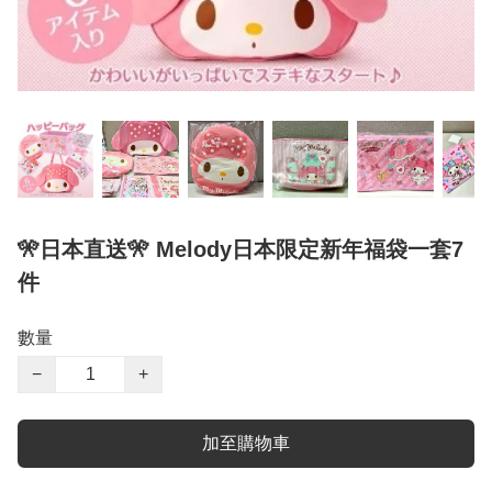
🎌日本直送🎌 Melody日本限定新年福袋一套7
件
數量
−
+
加至購物車