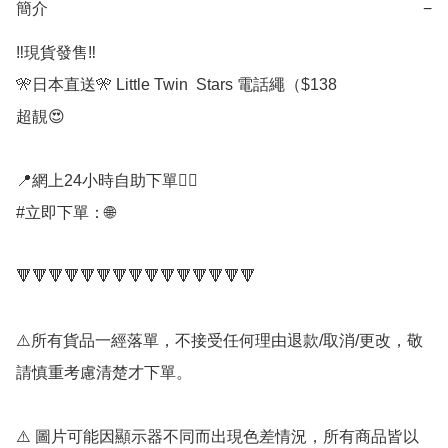
簡介
−
‼️現貨發售‼️

🎌日本直送🎌 Little Twin  Stars 電話繩（$138

超靚😍

📍網上24小時自助下單👍🏻

#立即下單：🌐

🔻🔻🔻🔻🔻🔻🔻🔻🔻🔻🔻🔻🔻🔻🔻

⚠️所有貨品一經落單，不接受任何理由退款/取消/更改，敬
請慎重考慮清楚才下單。

⚠️ 圖片可能因顯示器不同而出現色差情況，所有商品皆以