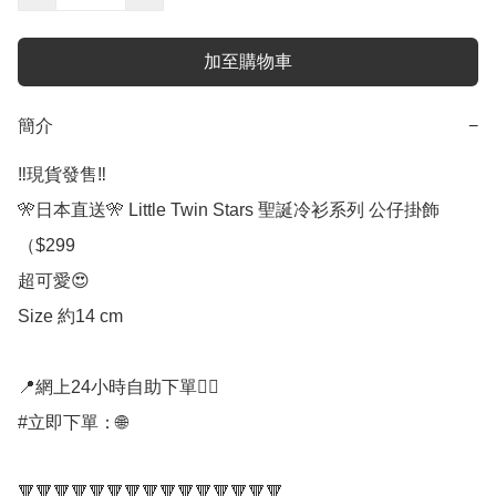
加至購物車
簡介
−
‼️現貨發售‼️

🎌日本直送🎌 Little Twin Stars 聖誕冷衫系列 公仔掛飾
（$299

超可愛😍

Size 約14 cm

📍網上24小時自助下單👍🏻

#立即下單：🌐

🔻🔻🔻🔻🔻🔻🔻🔻🔻🔻🔻🔻🔻🔻🔻
