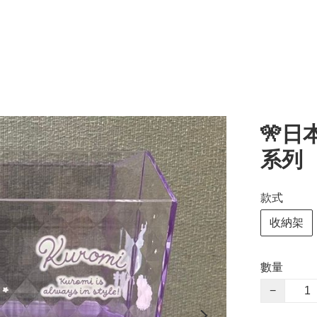
🎌日
系列
款式
收納架
數量
−