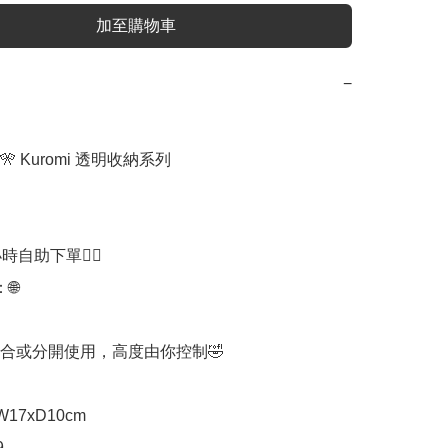
加至購物車
−
 Kuromi 透明收納系列

時自助下單👍🏻



合或分開使用，高度由你控制🤣

W17xD10cm


