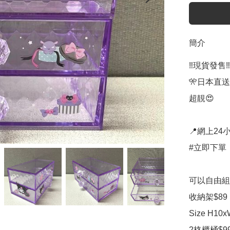
簡介
‼️現貨發售‼️

🎌日本直送
超靚😍

📍網上24小
#立即下單：
可以自由組
收納架$89

Size H10x
2格櫃桶$99