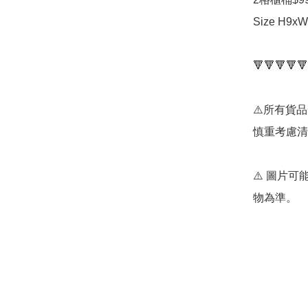
Size H9xW
🔻🔻🔻🔻🔻
⚠️所有貨
慎重考慮清
⚠️ 圖片
物為準。