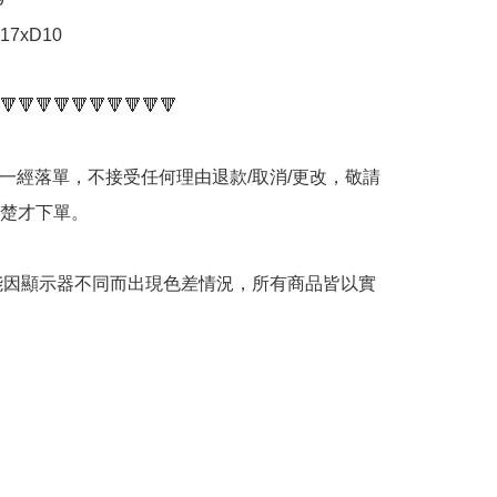
17xD10

🔻🔻🔻🔻🔻🔻🔻🔻🔻🔻

品一經落單，不接受任何理由退款/取消/更改，敬請
楚才下單。

可能因顯示器不同而出現色差情況，所有商品皆以實