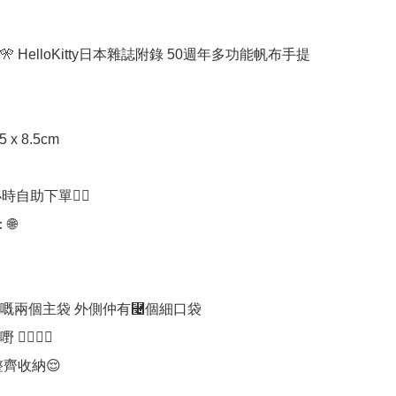
🎌 HelloKitty日本雜誌附錄 50週年多功能帆布手提
5 x 8.5cm

時自助下單👍🏻



嘅兩個主袋 外側仲有⿤個細口袋 

🏻👍🏻

齊收納😌
