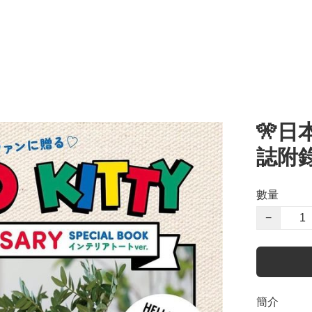
🎌日本
誌附
數量
−
簡介