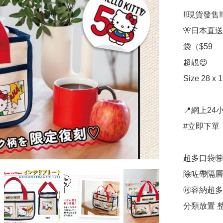
‼️現貨發售‼️

🎌日本直送
袋（$59

超靚😍

Size 28 x 1
📍網上24小
#立即下單：
超多口袋🉐

除咗帶隔層
🉑容納超多嘢 
分類放置 整