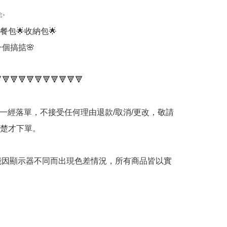


餐包🌟收納包🌟

個搞掂🌸

品一經落單，不接受任何理由退款/取消/更改，敬請
楚才下單。

可能因顯示器不同而出現色差情況，所有商品皆以實