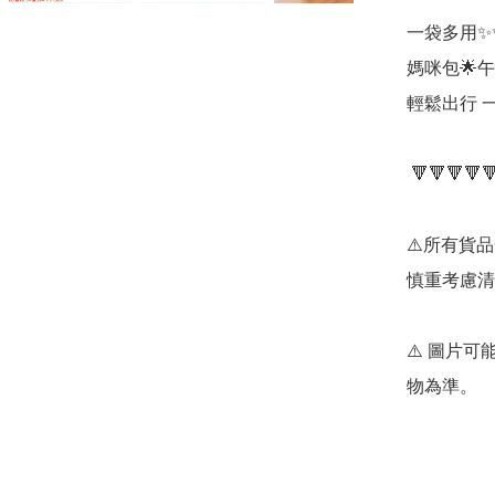
一袋多用✨✨
媽咪包🌟午
輕鬆出行 一
 🔻🔻🔻🔻🔻🔻🔻🔻🔻🔻🔻🔻🔻🔻🔻

⚠️所有貨
慎重考慮清
⚠️ 圖片
物為準。