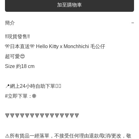
加至購物車
簡介
−
‼️現貨發售‼️

🎌日本直送🎌 Hello Kitty x Monchhichi 毛公仔

超可愛😍

Size 約18 cm

📍網上24小時自助下單👍🏻

#立即下單：🌐

🔻🔻🔻🔻🔻🔻🔻🔻🔻🔻🔻🔻🔻🔻🔻

⚠️所有貨品一經落單，不接受任何理由退款/取消/更改，敬