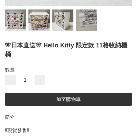
🎌日本直送🎌 Hello Kitty 限定款 11格收納櫃
桶
數量
−
+
加至購物車
簡介
−
‼️現貨發售‼️
