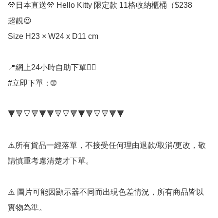
🎌日本直送🎌 Hello Kitty 限定款 11格收納櫃桶（$238

超靚😍

Size H23 × W24 x D11 cm

📍網上24小時自助下單👍🏻

#立即下單：🌐

🔻🔻🔻🔻🔻🔻🔻🔻🔻🔻🔻🔻🔻🔻🔻

⚠️所有貨品一經落單，不接受任何理由退款/取消/更改，敬
請慎重考慮清楚才下單。

⚠️ 圖片可能因顯示器不同而出現色差情況，所有商品皆以
實物為準。