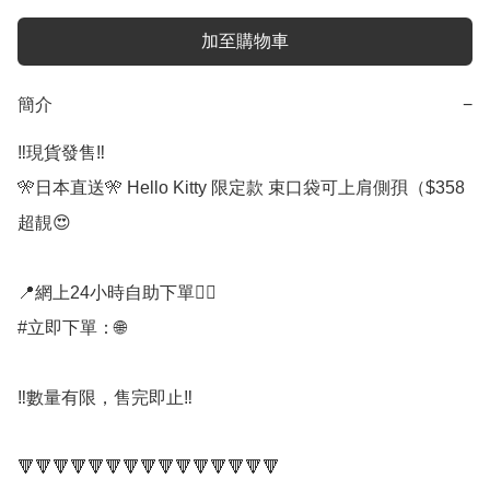
加至購物車
簡介
−
‼️現貨發售‼️

🎌日本直送🎌 Hello Kitty 限定款 束口袋可上肩側孭（$358

超靚😍

📍網上24小時自助下單👍🏻

#立即下單：🌐

‼️數量有限，售完即止‼️

🔻🔻🔻🔻🔻🔻🔻🔻🔻🔻🔻🔻🔻🔻🔻
