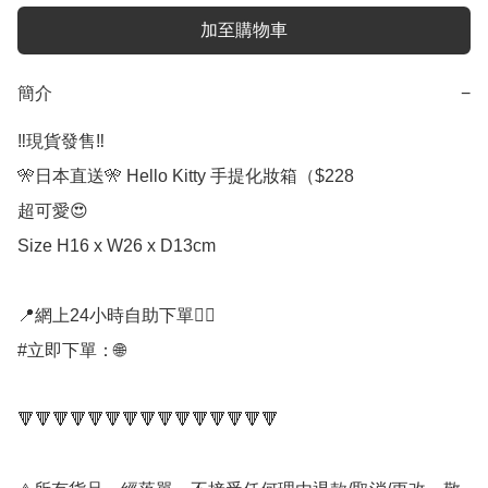
加至購物車
簡介
−
‼️現貨發售‼️

🎌日本直送🎌 Hello Kitty 手提化妝箱（$228

超可愛😍

Size H16 x W26 x D13cm

📍網上24小時自助下單👍🏻

#立即下單：🌐

🔻🔻🔻🔻🔻🔻🔻🔻🔻🔻🔻🔻🔻🔻🔻
