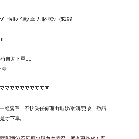
 Hello Kitty 傘 人形擺設（$299

m

時自助下單👍🏻



🔻🔻🔻🔻🔻🔻🔻🔻🔻🔻

品一經落單，不接受任何理由退款/取消/更改，敬請
楚才下單。

可能因顯示器不同而出現色差情況，所有商品皆以實