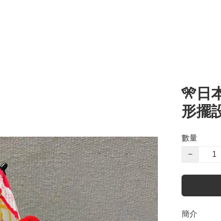
🎌日本
形擺
數量
−
簡介