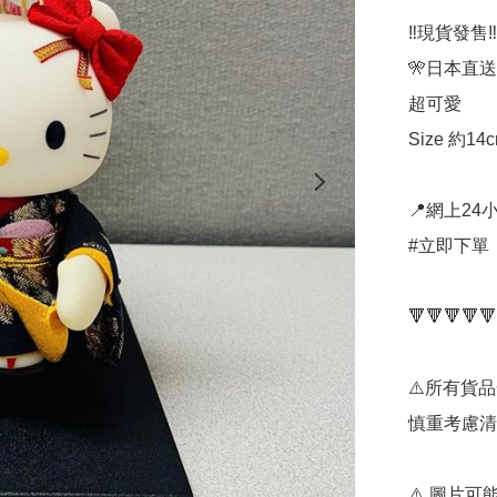
‼️現貨發售‼️

🎌日本直送🎌
超可愛

Size 約14c
📍網上24小
#立即下單：
🔻🔻🔻🔻🔻
⚠️所有貨
慎重考慮清
⚠️ 圖片