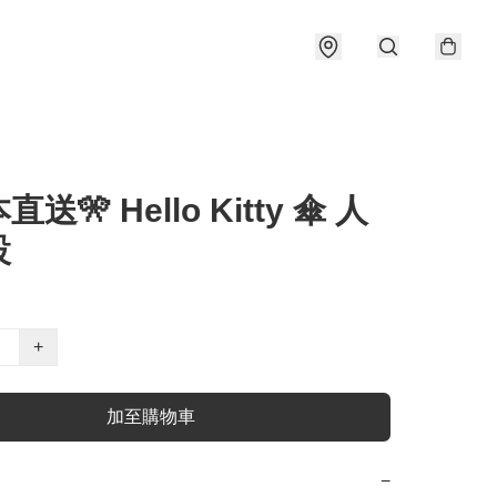
直送🎌 Hello Kitty 傘 人
設
+
加至購物車
−