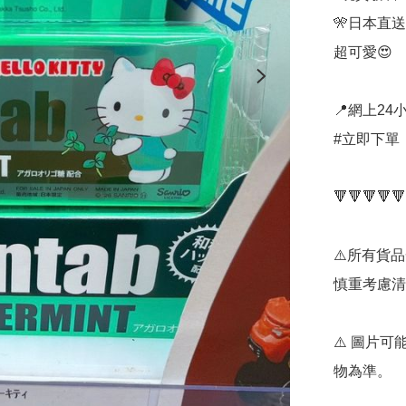
🎌日本直送🎌
超可愛😍

📍網上24小
#立即下單：
🔻🔻🔻🔻🔻
⚠️所有貨
慎重考慮清
⚠️ 圖片
物為準。