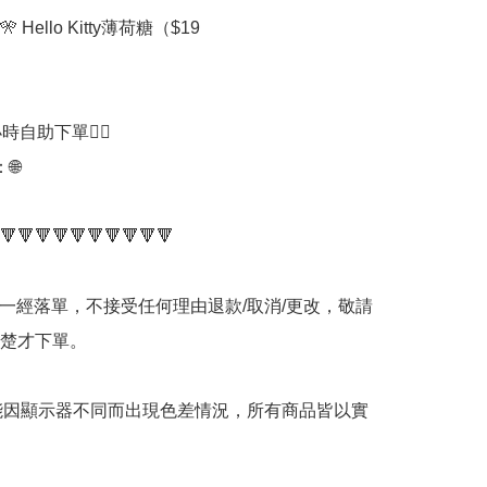
 Hello Kitty薄荷糖（$19

時自助下單👍🏻



🔻🔻🔻🔻🔻🔻🔻🔻🔻🔻

品一經落單，不接受任何理由退款/取消/更改，敬請
楚才下單。

可能因顯示器不同而出現色差情況，所有商品皆以實