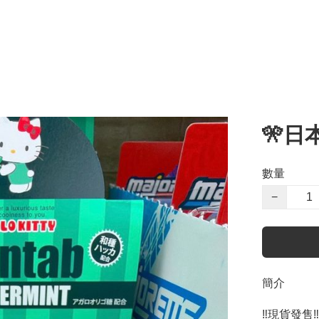
🎌日本
數量
−
簡介
‼️現貨發售‼️ 