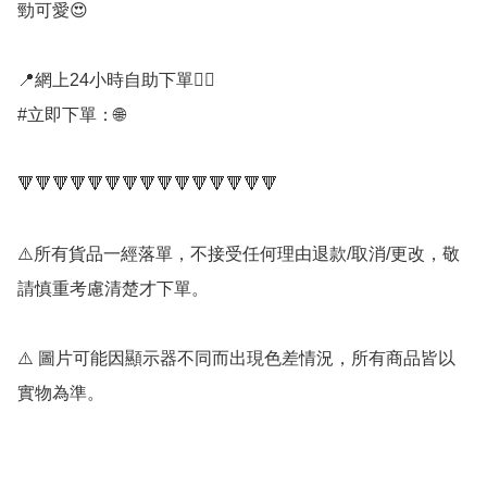
勁可愛😍

📍網上24小時自助下單👍🏻

#立即下單：🌐

🔻🔻🔻🔻🔻🔻🔻🔻🔻🔻🔻🔻🔻🔻🔻

⚠️所有貨品一經落單，不接受任何理由退款/取消/更改，敬
請慎重考慮清楚才下單。

⚠️ 圖片可能因顯示器不同而出現色差情況，所有商品皆以
實物為準。