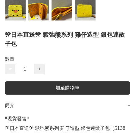
🎌日本直送🎌 鬆弛熊系列 雞仔造型 銀包連散
子包
數量
−
+
加至購物車
簡介
−
‼️現貨發售‼️

🎌日本直送🎌 鬆弛熊系列 雞仔造型 銀包連散子包（$138
