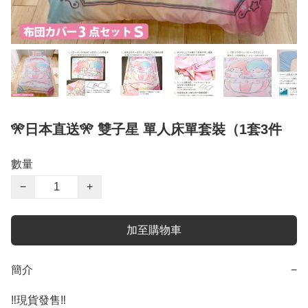
🎌日本直送🎌 雙子星 單人床單套裝（1套3件
數量
−
+
加至購物車
簡介
−
‼️現貨發售‼️
