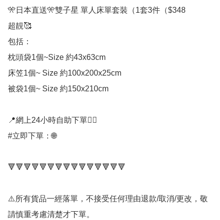
🎌日本直送🎌雙子星 單人床單套裝（1套3件（$348

超靚🥰

包括：

枕頭袋1個~Size 約43x63cm

床笠1個~ Size 約100x200x25cm

被袋1個~ Size 約150x210cm

📍網上24小時自助下單👍🏻

#立即下單：🌐

🔻🔻🔻🔻🔻🔻🔻🔻🔻🔻🔻🔻🔻🔻🔻

⚠️所有貨品一經落單，不接受任何理由退款/取消/更改，敬
請慎重考慮清楚才下單。
