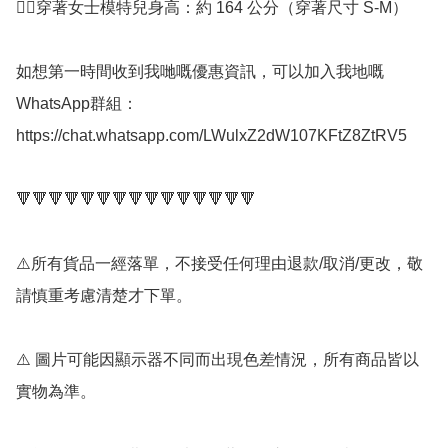
👉🏻穿著女士模特兒身高：約 164 公分（穿著尺寸 S-M）

如想第一時間收到我哋嘅優惠資訊，可以加入我地嘅
WhatsApp群組： 
https://chat.whatsapp.com/LWulxZ2dW107KFtZ8ZtRV5

🔻🔻🔻🔻🔻🔻🔻🔻🔻🔻🔻🔻🔻🔻🔻

⚠️所有貨品一經落單，不接受任何理由退款/取消/更改，敬
請慎重考慮清楚才下單。

⚠️ 圖片可能因顯示器不同而出現色差情況，所有商品皆以
實物為準。
