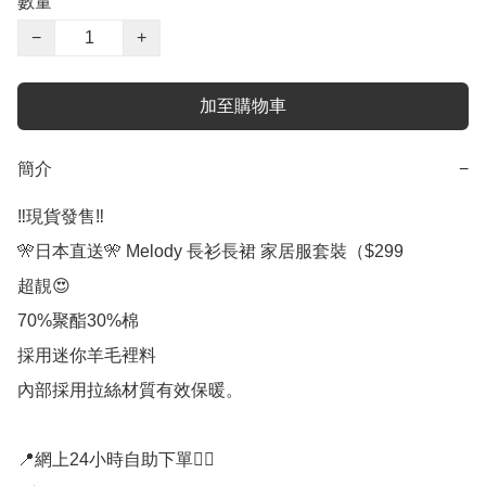
數量
−
+
加至購物車
簡介
−
‼️現貨發售‼️

🎌日本直送🎌 Melody 長衫長裙 家居服套裝（$299

超靚😍

70%聚酯30%棉

採用迷你羊毛裡料

內部採用拉絲材質有效保暖。

📍網上24小時自助下單👍🏻
