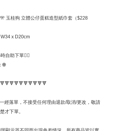
🎌 玉桂狗 立體公仔蛋糕造型紙巾套（$228

 W34 x D20cm

時自助下單👍🏻



🔻🔻🔻🔻🔻🔻🔻🔻🔻🔻

品一經落單，不接受任何理由退款/取消/更改，敬請
楚才下單。

可能因顯示器不同而出現色差情況，所有商品皆以實