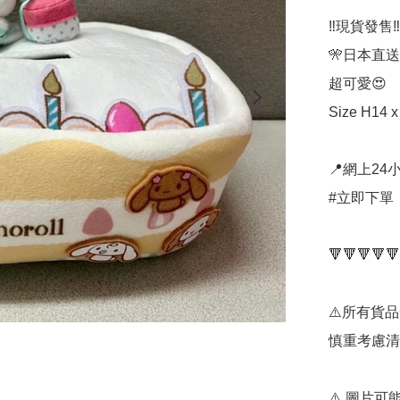
‼️現貨發售‼️

🎌日本直送
超可愛😍

Size H14 x
📍網上24小
#立即下單：
🔻🔻🔻🔻🔻
⚠️所有貨
慎重考慮清
⚠️ 圖片