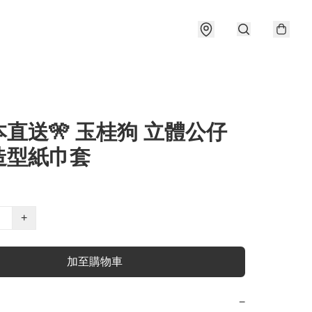
本直送🎌 玉桂狗 立體公仔
造型紙巾套
+
加至購物車
−