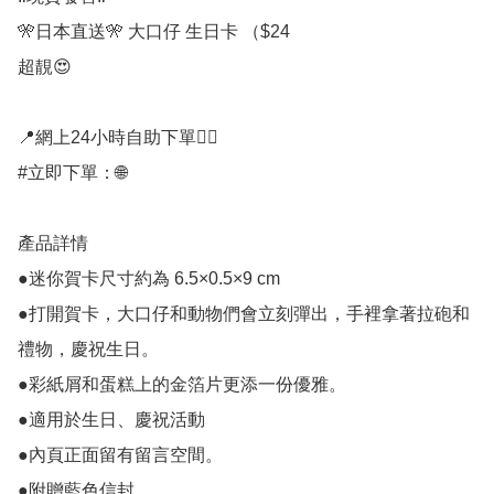
🎌日本直送🎌 大口仔 生日卡 （$24

超靚😍

📍網上24小時自助下單👍🏻

#立即下單：🌐

產品詳情

●迷你賀卡尺寸約為 6.5×0.5×9 cm

●打開賀卡，大口仔和動物們會立刻彈出，手裡拿著拉砲和
禮物，慶祝生日。

●彩紙屑和蛋糕上的金箔片更添一份優雅。

●適用於生日、慶祝活動

●內頁正面留有留言空間。

●附贈藍色信封。
