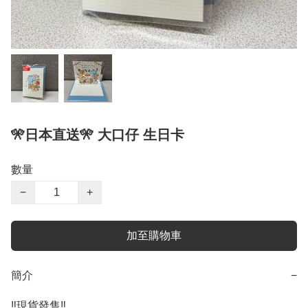
🎌日本直送🎌 大口仔 生日卡
數量
−
+
加至購物車
簡介
−
‼️現貨發售‼️
