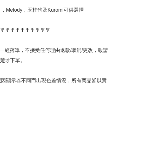
y ，Melody，玉桂狗及Kuromi可供選擇

🔻🔻🔻🔻🔻🔻🔻🔻🔻🔻

品一經落單，不接受任何理由退款/取消/更改，敬請
楚才下單。

可能因顯示器不同而出現色差情況，所有商品皆以實