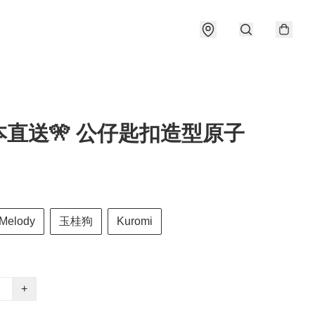
本直送🎌 公仔匙扣造型原子
Melody
玉桂狗
Kuromi
+