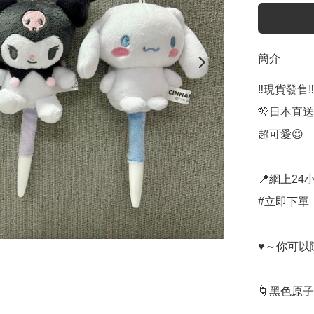
簡介
‼️現貨發售‼️

🎌日本直送
超可愛😍 

📍網上24小
#立即下單：
♥～你可以
🌀黑色原子筆