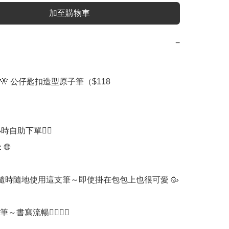
加至購物車
−
🎌 公仔匙扣造型原子筆（$118

時自助下單👍🏻



隨時隨地使用這支筆～即使掛在包包上也很可愛 🥳

～書寫流暢👍🏻🉐💯
