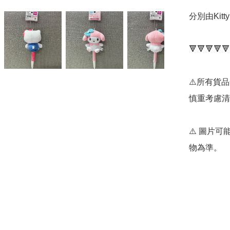
分別由Kitt
🔻🔻🔻🔻🔻
⚠️所有貨
慎重考慮清
⚠️ 圖片
物為準。