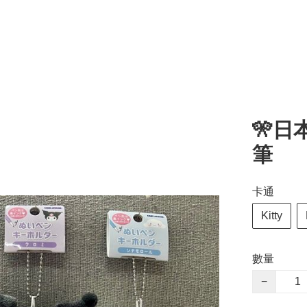
🎌日
筆
卡通
Kitty
數量
−