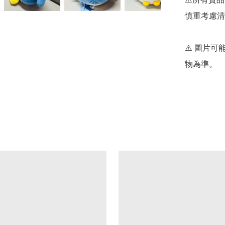
慎重考慮清
⚠️ 圖片
物為準。