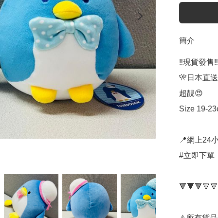
簡介
‼️現貨發售‼️

🎌日本直送
超靚😍

Size 19-23
📍網上24小
#立即下單：
🔻🔻🔻🔻🔻
⚠️所有貨