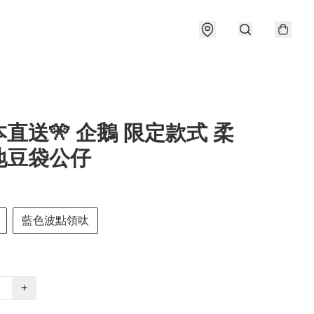
本直送🎌 企鵝 限定款式 柔
地豆袋公仔
藍色波點領呔
+