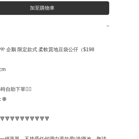
加至購物車
−
🎌 企鵝 限定款式 柔軟質地豆袋公仔（$198

cm

時自助下單👍🏻



🔻🔻🔻🔻🔻🔻🔻🔻🔻🔻

品一經落單，不接受任何理由退款/取消/更改，敬請