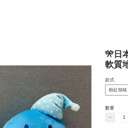
🎌日
軟質
款式
粉紅領呔
數量
−