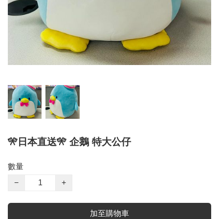
🎌日本直送🎌 企鵝 特大公仔
數量
−
+
加至購物車