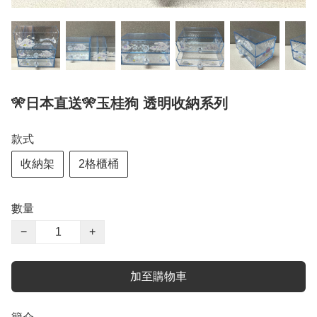
🎌日本直送🎌玉桂狗 透明收納系列
款式
收納架
2格櫃桶
數量
−
+
加至購物車