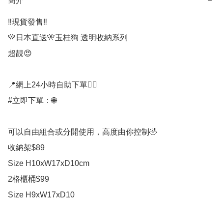
簡介
−
‼️現貨發售‼️

🎌日本直送🎌玉桂狗 透明收納系列

超靚😍

📍網上24小時自助下單👍🏻

#立即下單：🌐

可以自由組合或分開使用，高度由你控制🤣

收納架$89

Size H10xW17xD10cm

2格櫃桶$99

Size H9xW17xD10
