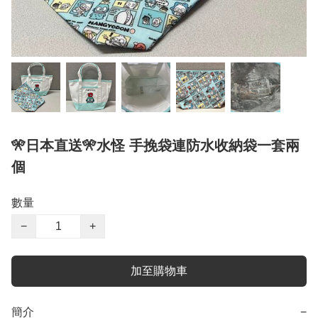
🎌日本直送🎌水怪 手挽袋連防水收納袋一套兩
個
數量
−
+
加至購物車
簡介
−