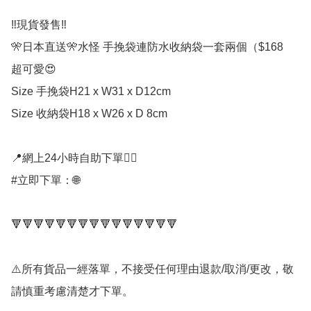
‼️現貨發售‼️ 

🎌日本直送🎌水怪 手挽袋連防水收納袋一套兩個（$168

超可愛😍

Size 手挽袋H21 x W31 x D12cm

Size 收納袋H18 x W26 x D 8cm

📍網上24小時自助下單👍🏻

#立即下單：🌐

🔻🔻🔻🔻🔻🔻🔻🔻🔻🔻🔻🔻🔻🔻🔻

⚠️所有貨品一經落單，不接受任何理由退款/取消/更改，敬
請慎重考慮清楚才下單。
