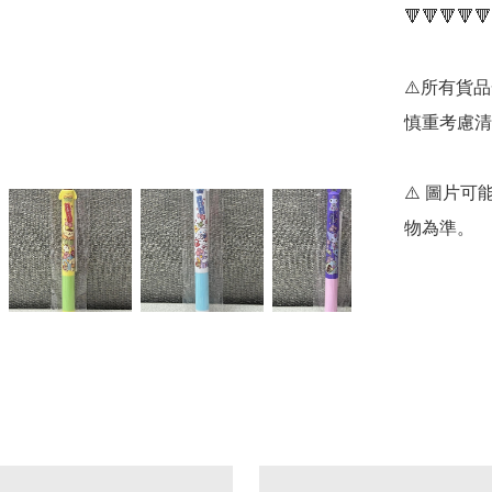
🔻🔻🔻🔻🔻
⚠️所有貨
慎重考慮清
⚠️ 圖片