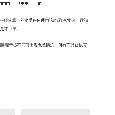
🔻🔻🔻🔻🔻🔻🔻🔻🔻🔻

品一經落單，不接受任何理由退款/取消/更改，敬請
楚才下單。

可能因顯示器不同而出現色差情況，所有商品皆以實