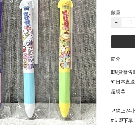
數量
−
簡介
‼️現貨發售‼️

🎌日本直
超靚😍

📍網上24小
#立即下單：