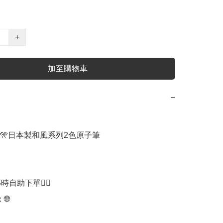
+
加至購物車
−
送🎌日本製和風系列2色原子筆

時自助下單👍🏻


