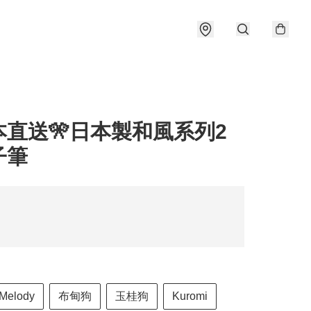
本直送🎌日本製和風系列2
子筆
Melody
布甸狗
玉桂狗
Kuromi