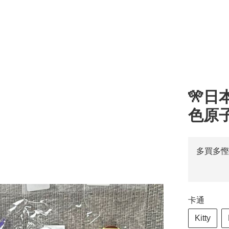
🎌日
色原
多買多慳
卡通
Kitty