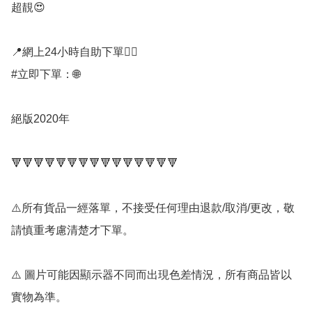
超靚😍

📍網上24小時自助下單👍🏻

#立即下單：🌐

絕版2020年

🔻🔻🔻🔻🔻🔻🔻🔻🔻🔻🔻🔻🔻🔻🔻

⚠️所有貨品一經落單，不接受任何理由退款/取消/更改，敬
請慎重考慮清楚才下單。

⚠️ 圖片可能因顯示器不同而出現色差情況，所有商品皆以
實物為準。