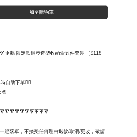
加至購物車
−
🎌企鵝 限定款鋼琴造型收納盒五件套裝 （$118

時自助下單👍🏻



🔻🔻🔻🔻🔻🔻🔻🔻🔻🔻

品一經落單，不接受任何理由退款/取消/更改，敬請