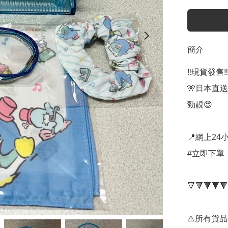
簡介
‼️現貨發售‼️

🎌日本直送
勁靚😍

📍網上24小
#立即下單：
🔻🔻🔻🔻🔻
⚠️所有貨