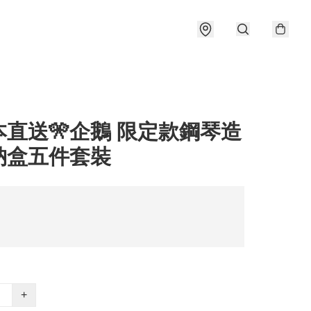
本直送🎌企鵝 限定款鋼琴造
納盒五件套裝
+