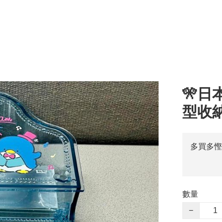
🎌日
型收
多買多慳
數量
−