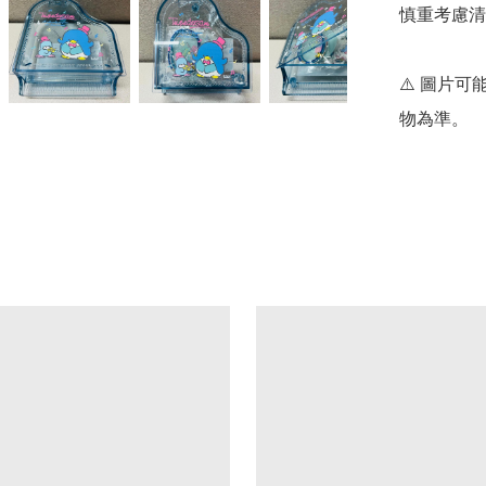
慎重考慮清
⚠️ 圖片
物為準。