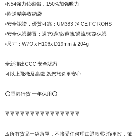
•N54強力釹磁鐵，150%加強吸力

•附送精美收納袋

•安全認證，優質可靠：UM383 @ CE FC ROHS

•安全保護裝置：過充/過放/過熱/過流/短路保護

•尺寸：W7O x H106x D19mm & 204g

全新推出CCC 安全認證

可以上飛機及高鐵 為您旅途更安心

⭕️香港行貨 一年保用⭕️

🔻🔻🔻🔻🔻🔻🔻🔻🔻🔻🔻🔻🔻🔻🔻

⚠️所有貨品一經落單，不接受任何理由退款/取消/更改，敬