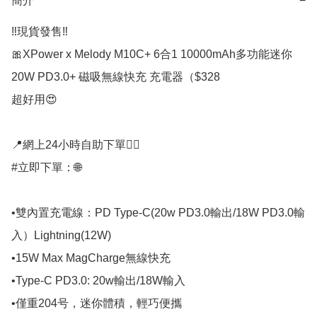
簡介
−
‼️現貨發售‼️

🎀XPower x Melody M10C+ 6合1 10000mAh多功能迷你
20W PD3.0+ 磁吸無線快充 充電器（$328

超好用😍

📍網上24小時自助下單👍🏻

#立即下單：🌐

•雙內置充電線：PD Type-C(20w PD3.0輸出/18W PD3.0輸
入）Lightning(12W)

•15W Max MagCharge無線快充

•Type-C PD3.0: 20w輸出/18W輸入

•僅重204号，迷你體積，輕巧便攜
