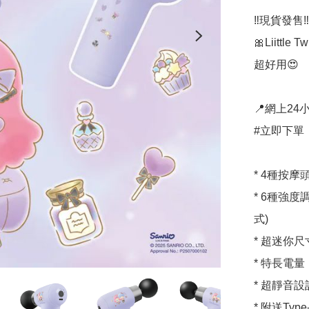
‼️現貨發售‼️

🎀Liittl
超好用😍

📍網上24小
#立即下單：
* 4種按
* 6種強
式)

* 超迷你尺
* 特長電量

* 超靜音設計
* 附送Typ