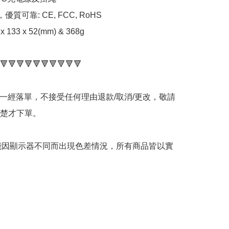
優質可靠: CE, FCC, RoHS

x 133 x 52(mm) & 368g

🔻🔻🔻🔻🔻🔻🔻🔻🔻🔻

品一經落單，不接受任何理由退款/取消/更改，敬請
楚才下單。

可能因顯示器不同而出現色差情況，所有商品皆以實