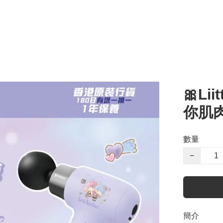
🎀Lii
你肌
數量
−
簡介