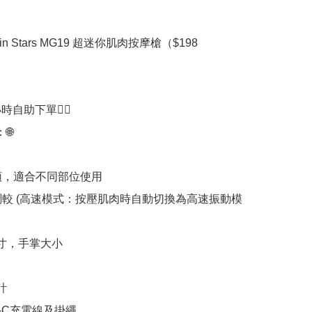
e Twin Stars MG19 超迷你肌肉按摩槍（$198

時自助下單👍🏻



摩頭，適合不同部位使用

度調較 (高速模式：按壓肌肉時自動切換為高速振動模
寸，手掌大小



e-C充電線及掛繩
