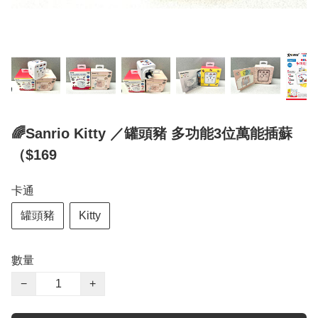
🌈Sanrio Kitty ／罐頭豬 多功能3位萬能插蘇
（$169
卡通
罐頭豬
Kitty
數量
−
+