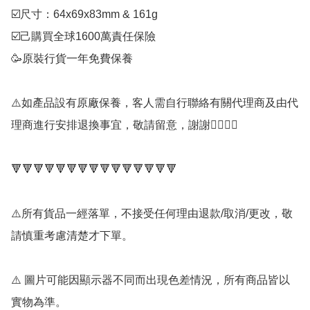
☑️尺寸：64x69x83mm & 161g

☑️己購買全球1600萬責任保險

🥳原裝行貨一年免費保養

⚠️如產品設有原廠保養，客人需自行聯絡有關代理商及由代
理商進行安排退換事宜，敬請留意，謝謝🙇‍♂️🙇‍♂️

🔻🔻🔻🔻🔻🔻🔻🔻🔻🔻🔻🔻🔻🔻🔻

⚠️所有貨品一經落單，不接受任何理由退款/取消/更改，敬
請慎重考慮清楚才下單。

⚠️ 圖片可能因顯示器不同而出現色差情況，所有商品皆以