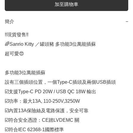
加至購物車
簡介
−
‼️現貨發售‼️

🌈Sanrio Kitty ／罐頭豬 多功能3位萬能插蘇

超可愛😍

多功能3位萬能插蘇

設有三個插頭位置，一個Type-C插頭及兩個USB插頭

☑️支援Type-C PD 20W / USB QC 18W 輸出

☑️功率：最大13A, 110-250V,3250W

☑️內置13A保險絲及電路保護，安全可靠

☑️符合安全憑證：CE踏LVDEMC 關

☑️符合IEC 62368-1國際標準
