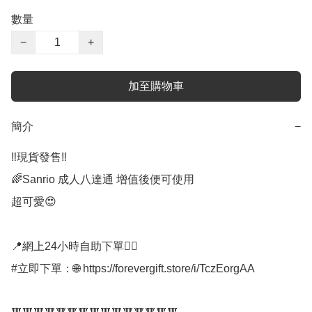
數量
−
+
加至購物車
簡介
−
‼️現貨發售‼️

🌈Sanrio 成人八達通 增值後便可使用

超可愛😍

📍網上24小時自助下單👍🏻

#立即下單：🌐 https://forevergift.store/i/TczEorgAA
