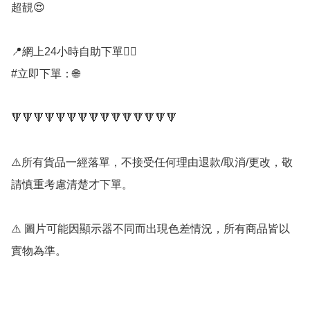
超靚😍

📍網上24小時自助下單👍🏻

#立即下單：🌐

🔻🔻🔻🔻🔻🔻🔻🔻🔻🔻🔻🔻🔻🔻🔻

⚠️所有貨品一經落單，不接受任何理由退款/取消/更改，敬
請慎重考慮清楚才下單。

⚠️ 圖片可能因顯示器不同而出現色差情況，所有商品皆以
實物為準。