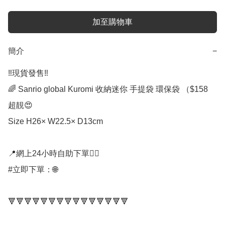
加至購物車
簡介
−
‼️現貨發售‼️

🌈 Sanrio global Kuromi 收納迷你 手提袋 環保袋 （$158

超靚😍

Size H26× W22.5× D13cm

📍網上24小時自助下單👍🏻

#立即下單：🌐

🔻🔻🔻🔻🔻🔻🔻🔻🔻🔻🔻🔻🔻🔻🔻
