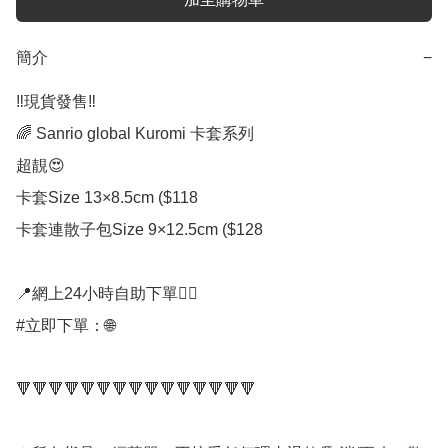
簡介
−
‼️現貨發售‼️

🌈 Sanrio global Kuromi 卡套系列

超靚😍

卡套Size 13×8.5cm ($118

卡套連散子包Size 9×12.5cm ($128

📍網上24小時自助下單👍🏻

#立即下單：🌐

🔻🔻🔻🔻🔻🔻🔻🔻🔻🔻🔻🔻🔻🔻🔻
