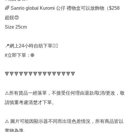
🌈 Sanrio global Kuromi 公仔 禮物盒可以放飾物（$258

超靚😍

Size 25cm

📍網上24小時自助下單👍🏻

#立即下單：🌐

🔻🔻🔻🔻🔻🔻🔻🔻🔻🔻🔻🔻🔻🔻🔻

⚠️所有貨品一經落單，不接受任何理由退款/取消/更改，敬
請慎重考慮清楚才下單。

⚠️ 圖片可能因顯示器不同而出現色差情況，所有商品皆以
實物為準。