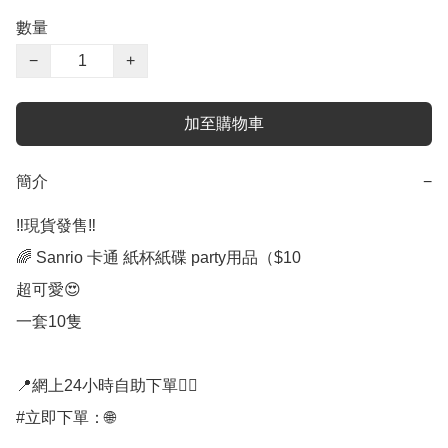
數量
−
+
加至購物車
簡介
−
‼️現貨發售‼️

🌈 Sanrio 卡通 紙杯紙碟 party用品（$10

超可愛😍

一套10隻

📍網上24小時自助下單👍🏻

#立即下單：🌐
