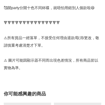
🥰開party分開十色不同杯碟，就唔怕用錯別人個款啦😆

🔻🔻🔻🔻🔻🔻🔻🔻🔻🔻🔻🔻🔻🔻🔻

⚠️所有貨品一經落單，不接受任何理由退款/取消/更改，敬
請慎重考慮清楚才下單。

⚠️ 圖片可能因顯示器不同而出現色差情況，所有商品皆以
你可能感興趣的商品