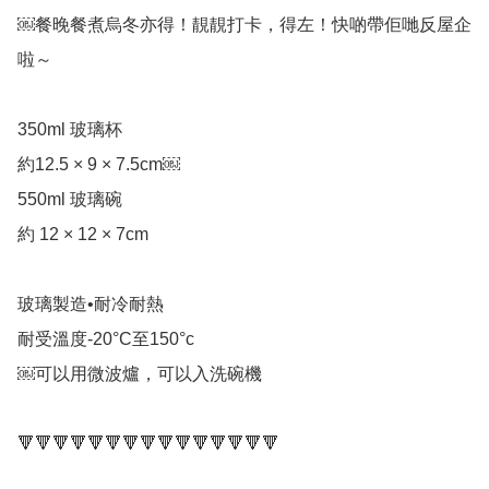
￼餐晚餐煮烏冬亦得！靚靚打卡，得左！快啲帶佢哋反屋企
啦～

350ml 玻璃杯

約12.5 × 9 × 7.5cm￼

550ml 玻璃碗

約 12 × 12 × 7cm

玻璃製造•耐冷耐熱

耐受溫度-20°C至150°c

￼可以用微波爐，可以入洗碗機

🔻🔻🔻🔻🔻🔻🔻🔻🔻🔻🔻🔻🔻🔻🔻
