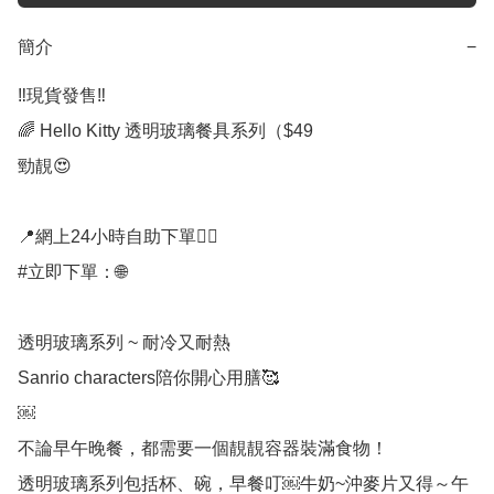
簡介
−
‼️現貨發售‼️

🌈 Hello Kitty 透明玻璃餐具系列（$49

勁靚😍

📍網上24小時自助下單👍🏻

#立即下單：🌐

透明玻璃系列 ~ 耐冷又耐熱

Sanrio characters陪你開心用膳🥰

￼

不論早午晚餐，都需要一個靚靚容器裝滿食物！

透明玻璃系列包括杯、碗，早餐叮￼牛奶~沖麥片又得～午