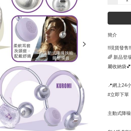
簡介
‼️現貨發售‼️

🌈 新品登
屬收納袋💕

📍網上24小
#立即下單：
主動式降噪/