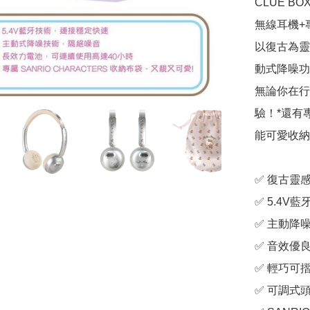
CLUE BO
無線耳機+專
以復古為靈
動式降噪功能*⤵
無論你在行
驗！*還有專
能可愛收納
✅ 復古靈
✅ 5.4V
✅ 主動降
✅ 音效優良 
✅ 輕巧可
✅ 可調式