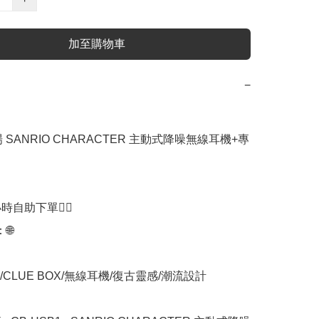
加至購物車
−
場 SANRIO CHARACTER 主動式降噪無線耳機+專
時自助下單👍🏻



CLUE BOX/無線耳機/復古靈感/潮流設計
