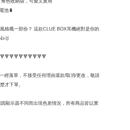
IO 角色收納袋，可愛又實用

電池🔋

風格嘅一部份？ 這款CLUE BOX耳機絕對是你的
🥇

🔻🔻🔻🔻🔻🔻🔻🔻🔻🔻

品一經落單，不接受任何理由退款/取消/更改，敬請
楚才下單。

可能因顯示器不同而出現色差情況，所有商品皆以實