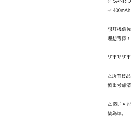
✅ SANR
✅ 400mAh
想耳機係你
理想選擇！👍
🔻🔻🔻🔻🔻
⚠️所有貨
慎重考慮清
⚠️ 圖片
物為準。