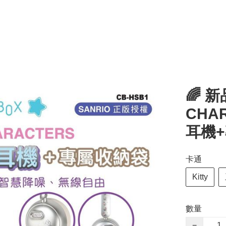
🌈 
CHA
耳機+
卡通
Kitty
數量
−