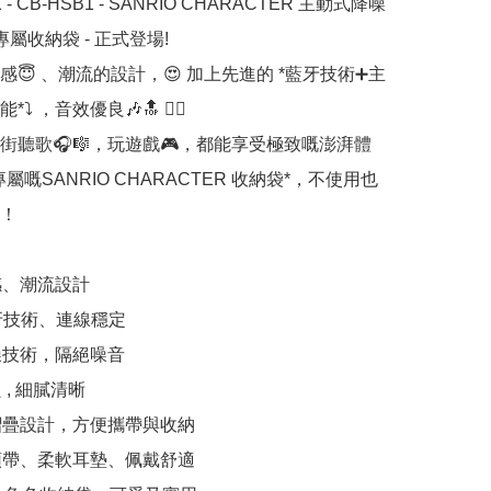
X - CB-HSB1 - SANRIO CHARACTER 主動式降噪
屬收納袋 - 正式登場!

感😇 、潮流的設計，😍 加上先進的 *藍牙技術➕主
️ ，音效優良🎶🔝 🙇‍♀️ 

街聽歌🎧🎼，玩遊戲🎮，都能享受極致嘅澎湃體
屬嘅SANRIO CHARACTER 收納袋*，不使用也
！

感、潮流設計

藍牙技術、連線穩定

噪技術，隔絕噪音

, 細膩清晰

摺疊設計，方便攜帶與收納

頭帶、柔軟耳墊、佩戴舒適
