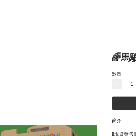
🌈馬
數量
−
簡介
‼️現貨發售‼️
