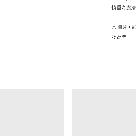
慎重考慮清
⚠️ 圖片
物為準。