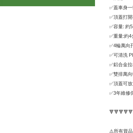
✅蓋車身一體
✅頂蓋打開
✅容量: 約55
✅重量:約4
✅4輪萬向孖
✅可清洗 P
✅鋁合金拉桿
✅雙排萬向
✅頂蓋可放於
✅3年維修
🔻🔻🔻🔻🔻
⚠️所有貨