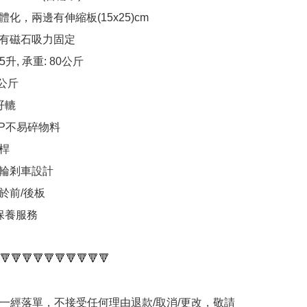
化，兩邊有伸縮板(15x25)cm

有磁石吸力固定

升, 承重: 80公斤 

公斤

轆

P不易碎物料

 

輪剎車設計 

前/後板 

保養服務

🔻🔻🔻🔻🔻🔻🔻🔻🔻🔻

品一經落單，不接受任何理由退款/取消/更改，敬請