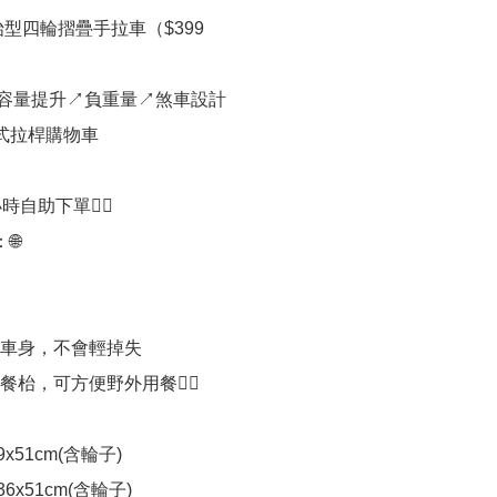
枱型四輪摺疊手拉車（$399

: 容量提升↗️負重量↗️煞車設計

式拉桿購物車

時自助下單👍🏻



接車身，不會輕掉失

餐枱，可方便野外用餐👍🏻

x51cm(含輪子)

6x51cm(含輪子)
