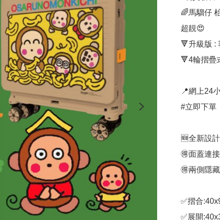
🌈馬騮仔 
超靚😍

🔻升級版 
🔻4輪摺疊
📍網上24小
#立即下單：
🆕全新設計

🉐面蓋連
🉐兩側隱藏
✅摺合:40x9
✅展開:40x3