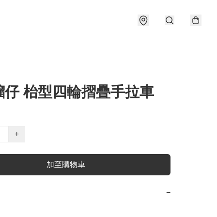
騮仔 枱型四輪摺疊手拉車
+
加至購物車
−