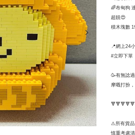
🌈布甸狗 
超靚😍

積木塊數 19
📍網上24小
#立即下單：
🥳有無諗
摩嘅打扮，
🔻🔻🔻🔻🔻
⚠️所有貨
慎重考慮清