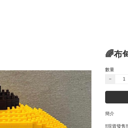
🌈布
數量
−
簡介
‼️現貨發售‼️
