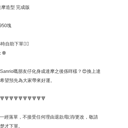
達摩造型 完成版

50塊

時自助下單👍🏻



過Sanrio嘅朋友仔化身成達摩之後係咩樣？😍換上達
希望預先為大家帶來好運。

🔻🔻🔻🔻🔻🔻🔻🔻🔻🔻

品一經落單，不接受任何理由退款/取消/更改，敬請
楚才下單。
