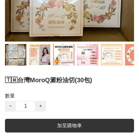
🇹🇼台灣MoroQ澱粉油切(30包)
數量
−
+
加至購物車