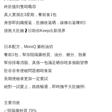
終於搵到隻啱嘅😍

真人實測左3星期，餐前食1包

身形即刻纖瘦返，肚腩收返哂，線條出返嚟💃🏻

拯救大肚腩🤰🏻助你Keep出新境界

日本配方，MoroQ 澱粉油切

餐前1包，幫你阻隔澱粉質、油分、糖分、熱量

幫你排毒消脂、真係一包滿足晒你咁多個願望😎

肚谷谷有便秘問題都啱食架

長期便秘者更加一定要試

絕對一試愛上，路路暢通，即時撫平大肚腩🆗❕

主要功效

✅阻隔澱粉質 70%
