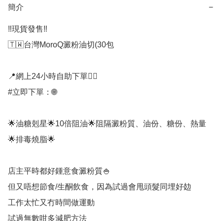
簡介
−
‼️現貨發售‼️

🇹🇼台灣MoroQ澱粉油切(30包

📍網上24小時自助下單👍🏻

#立即下單：🌐

🌟油糖剋星🌟10倍阻油🌟阻隔澱粉質、油份、糖份、熱量
🌟排毒燒脂🌟

店主平時都好鍾意食澱粉質🍚

但又唔想節食/生酮飲食，因為試過會甩頭髮同埋好攰

工作太忙又冇時間做運動

試過無數咁多減肥方法
