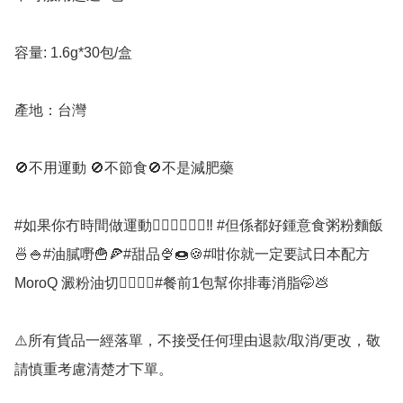
容量: 1.6g*30包/盒

產地：台灣

🚫不用運動 🚫不節食🚫不是減肥藥

#如果你冇時間做運動🏃🏻‍♀️🏃🏻‍♂️‼️ #但係都好鍾意食粥粉麵飯
🍜🍚#油膩嘢🍟🍕#甜品🍨🍩🍪#咁你就一定要試日本配方
MoroQ 澱粉油切👍🏻👍🏻#餐前1包幫你排毒消脂🤭💩

⚠️所有貨品一經落單，不接受任何理由退款/取消/更改，敬
請慎重考慮清楚才下單。
