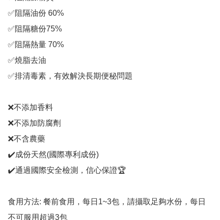
✅阻隔油份 60%

✅阻隔糖份75%

✅阻隔熱量 70%

✅燒脂去油

✅排清毒素，有效解決長期便秘問題

❌不添加香料

❌不添加防腐劑

❌不含農藥

✔️成份天然(國際專利成份)

✔️通過國際安全檢測，信心保證🏆

食用方法: 餐前食用，每日1~3包，請攝取足夠水份，每日
不可服用超過3包
