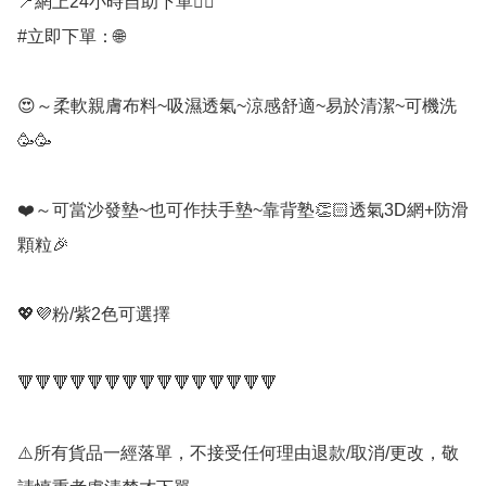
📍網上24小時自助下單👍🏻

#立即下單：🌐

😍～柔軟親膚布料~吸濕透氣~涼感舒適~易於清潔~可機洗
🥳🥳

❤️～可當沙發墊~也可作扶手墊~靠背塾👏🏻透氣3D網+防滑
顆粒🎉

💖💜粉/紫2色可選擇

🔻🔻🔻🔻🔻🔻🔻🔻🔻🔻🔻🔻🔻🔻🔻

⚠️所有貨品一經落單，不接受任何理由退款/取消/更改，敬