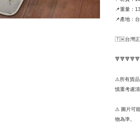
📌重量：13
📌產地：台
🇹🇼台灣
🔻🔻🔻🔻🔻
⚠️所有貨
慎重考慮清
⚠️ 圖片
物為準。