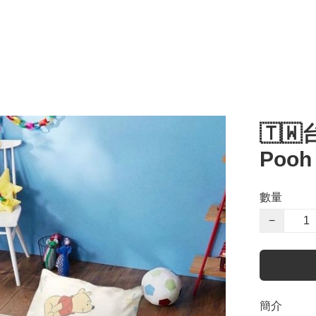
🇹🇼
Poo
數量
−
簡介