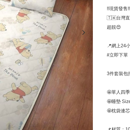
‼️現貨發售‼️

🇹🇼台灣直送
超靚😍

📍網上24小
#立即下單：
3件套裝包
🤩單人四季被Si
🤩睡墊 Size 
🤩枕袋連芯 S
📌材質：1