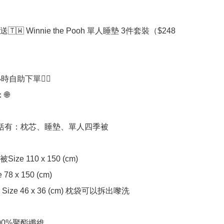
🇹🇼 Winnie the Pooh 單人睡墊 3件套裝（$248

時自助下單👍🏻



括有：枕芯、睡墊、單人四季被

ze 110 x 150 (cm)

78 x 150 (cm)

ize 46 x 36 (cm) 枕袋可以拆出嚟洗

00%聚酯纖維
