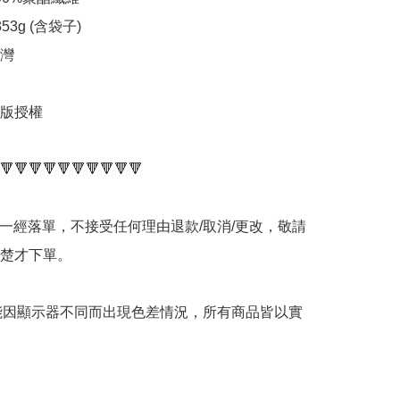
53g (含袋子)

灣

正版授權

🔻🔻🔻🔻🔻🔻🔻🔻🔻🔻

品一經落單，不接受任何理由退款/取消/更改，敬請
楚才下單。

可能因顯示器不同而出現色差情況，所有商品皆以實