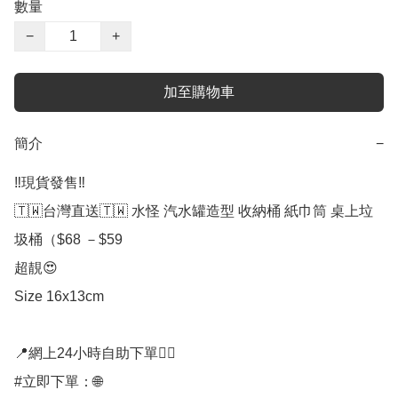
數量
−
+
加至購物車
簡介
−
‼️現貨發售‼️

🇹🇼台灣直送🇹🇼 水怪 汽水罐造型 收納桶 紙巾筒 桌上垃
圾桶（$68 －$59

超靚😍

Size 16x13cm

📍網上24小時自助下單👍🏻

#立即下單：🌐
