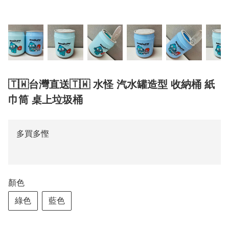
🇹🇼台灣直送🇹🇼 水怪 汽水罐造型 收納桶 紙
巾筒 桌上垃圾桶
多買多慳
顏色
綠色
藍色