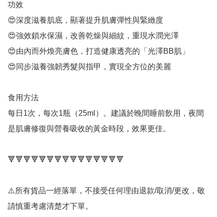
功效

😍深度滋養肌底，顯著提升肌膚彈性與緊緻度

😍強效鎖水保濕，改善乾燥與細紋，重現水潤光澤

😍由內而外煥亮膚色，打造健康透亮的「光澤BB肌」

😍同步滋養強韌秀髮與指甲，實現全方位的美麗

食用方法

每日1次，每次1瓶（25ml）。建議於晚間睡前飲用，夜間
是肌膚修復與營養吸收的黃金時段，效果更佳。

🔻🔻🔻🔻🔻🔻🔻🔻🔻🔻🔻🔻🔻🔻🔻

⚠️所有貨品一經落單，不接受任何理由退款/取消/更改，敬
請慎重考慮清楚才下單。
