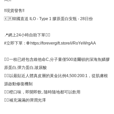
‼️現貨發售‼️

🇰🇷韓國直送 ILO - Type 1 膠原蛋白安瓶 - 28日份

📍網上24小時自助下單👍🏻

#立即下單：🌐 https://forevergift.store/i/RoYeWrgAA

👍🏻一枝已經包含維他命C,分子量僅500道爾頓的深海魚鱗膠
原蛋白,彈力蛋白,玻尿酸

👍🏻以最貼近人體真皮層的黃金比例4,500:200:1，從肌膚根
源啟動修復機制

👍🏻橙口味，即開即飲, 隨時隨地都可以飲用

👍🏻補充滿滿的彈潤光澤
