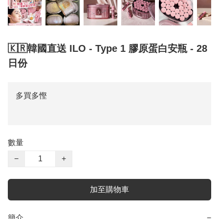
🇰🇷韓國直送 ILO - Type 1 膠原蛋白安瓶 - 28
日份
多買多慳
數量
−
+
加至購物車
簡介
−