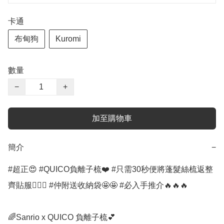
卡通
布甸狗
Kuromi
數量
−
+
加至購物車
簡介
−
#超正😍 #QUICO負離子梳❤️ #只需30秒便將蓬髮絲梳返整
齊貼服👍🏻💯 #仲附送收納袋🤩🤩 #必入手推介🔥🔥🔥

🌈Sanrio x QUICO 負離子梳💕
