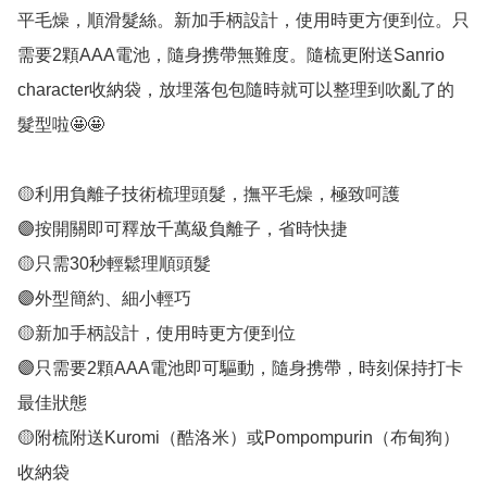
平毛燥，順滑髮絲。新加手柄設計，使用時更方便到位。只
需要2顆AAA電池，隨身携帶無難度。隨梳更附送Sanrio 
character收納袋，放埋落包包隨時就可以整理到吹亂了的
髮型啦🤩🤩

🟡利用負離子技術梳理頭髮，撫平毛燥，極致呵護

🟣按開關即可釋放千萬級負離子，省時快捷

🟡只需30秒輕鬆理順頭髮

🟣外型簡約、細小輕巧

🟡新加手柄設計，使用時更方便到位

🟣只需要2顆AAA電池即可驅動，隨身携帶，時刻保持打卡
最佳狀態

🟡附梳附送Kuromi（酷洛米）或Pompompurin（布甸狗）
收納袋
