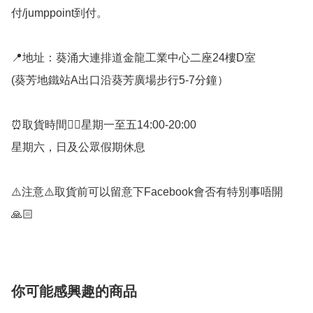
付/jumppoint到付。

📍地址：葵涌大連排道金龍工業中心二座24樓D室

(葵芳地鐵站A出口沿葵芳廣場步行5-7分鐘）

⏰取貨時間👉🏻星期一至五14:00-20:00

星期六，日及公眾假期休息 

⚠️注意⚠️取貨前可以留意下Facebook會否有特別事唔開
🙏🏻
你可能感興趣的商品