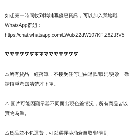
如想第一時間收到我哋嘅優惠資訊，可以加入我地嘅
WhatsApp群組： 
https://chat.whatsapp.com/LWulxZ2dW107KFtZ8ZtRV5

🔻🔻🔻🔻🔻🔻🔻🔻🔻🔻🔻🔻🔻🔻🔻

⚠️所有貨品一經落單，不接受任何理由退款/取消/更改，敬
請慎重考慮清楚才下單。

⚠️ 圖片可能因顯示器不同而出現色差情況，所有商品皆以
實物為準。

⚠️貨品並不包運費，可以選擇葵涌倉自取/順豐到