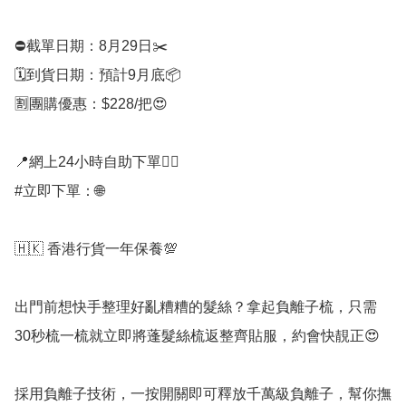
⛔️截單日期：8月29日✂️

🗓️到貨日期：預計9月底📦

🈹團購優惠：$228/把😍

📍網上24小時自助下單👍🏻

#立即下單：🌐

🇭🇰 香港行貨一年保養💯

出門前想快手整理好亂糟糟的髮絲？拿起負離子梳，只需
30秒梳一梳就立即將蓬髮絲梳返整齊貼服，約會快靚正😍

採用負離子技術，一按開關即可釋放千萬級負離子，幫你撫