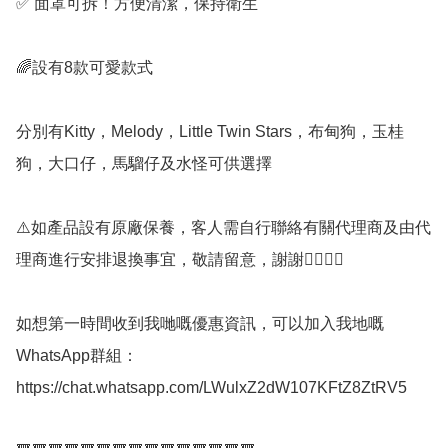
✅ 面罩可拆！方便清潔，保持衛生

🌈設有8款可愛款式

分別有Kitty，Melody，Little Twin Stars，布甸狗，玉桂
狗，大口仔，馬騮仔及水怪可供選擇

⚠️如產品設有原廠保養，客人需自行聯絡有關代理商及由代
理商進行安排退換事宜，敬請留意，謝謝🙇‍♂️🙇‍♂️

如想第一時間收到我哋嘅優惠資訊，可以加入我地嘅
WhatsApp群組： 
https://chat.whatsapp.com/LWulxZ2dW107KFtZ8ZtRV5
