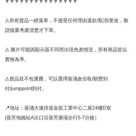
🔻🔻🔻🔻🔻🔻🔻🔻🔻🔻🔻🔻🔻🔻🔻

⚠️所有貨品一經落單，不接受任何理由退款/取消/更改，敬
請慎重考慮清楚才下單。

⚠️ 圖片可能因顯示器不同而出現色差情況，所有商品皆以
實物為準。

⚠️貨品並不包運費，可以選擇葵涌倉自取/順豐到
付/jumppoint到付。

📍地址：葵涌大連排道金龍工業中心二座24樓D室

(葵芳地鐵站A出口沿葵芳廣場步行5-7分鐘）
