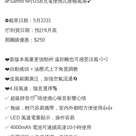
🌈Sanrio 6吋USB充電便擕式座檯風扇💕

⛔️截單日期：5月22日

📦到貨日期：預計6月底

🈹團購優惠：$250

❤️新版本風量更強勁🆙 遠距離也可感受涼風💨💨

❤️自動搖頭 + 油壓式上下角度調教

❤️送風範圍廣泛，加強空氣流通🔄

❤️4 段風速，隨意選擇🔢

✅ 超級靜音😴唔使擔心噪音影響心情

✅ 無線，輕巧容易攜帶，室內外都咁方便使用👍👍

✅ LED 風速電量顯示，操作容易

✅ 4000mAh 電池可連續高達10小時使用
