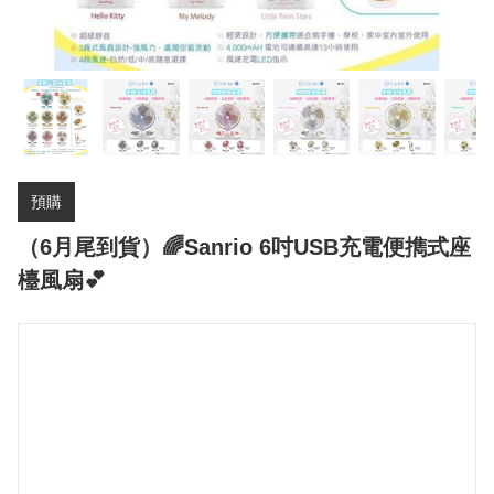
預購
（6月尾到貨）🌈Sanrio 6吋USB充電便擕式座
檯風扇💕