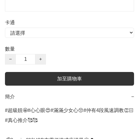
卡通
數量
−
+
加至購物車
簡介
−
#超級靚🤩#心心眼😍#滿滿少女心😚#仲有4段風速調教👏🏻
#真心推介🥰🥰
