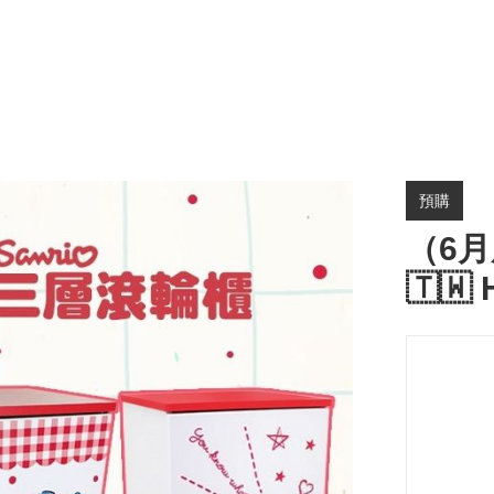
預購
（6月
🇹🇼