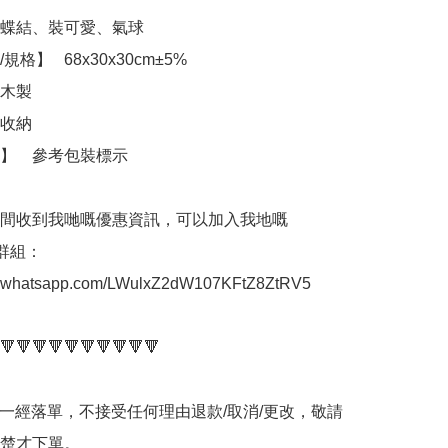
蝶結、裝可愛、氣球

0x30cm±5%

標示

間收到我哋嘅優惠資訊，可以加入我地嘅
p群組： 
at.whatsapp.com/LWulxZ2dW107KFtZ8ZtRV5

🔻🔻🔻🔻🔻🔻🔻🔻🔻🔻

品一經落單，不接受任何理由退款/取消/更改，敬請
楚才下單。
