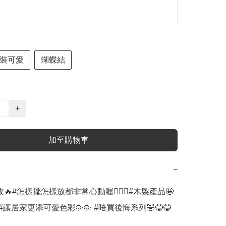
裝可愛
蝴蝶結
+
加至購物車
−
粉必收🔥#怎樣擺怎樣放都非常心動喔✌🏻🥰#木製產品🤩 
 #讓居家更添可愛色彩🥳🥳 #唔買後悔系列🤣😂😂
