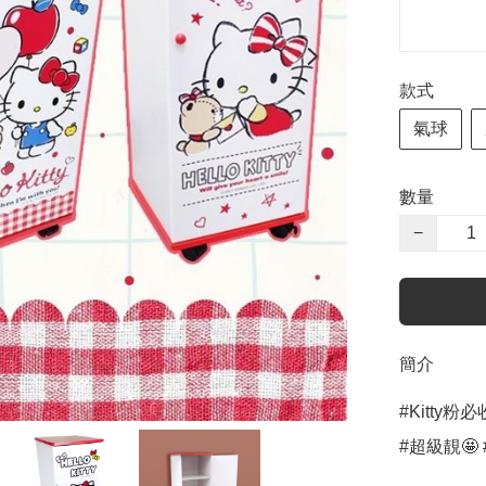
款式
氣球
數量
−
簡介
#Kitty
#超級靚🤩