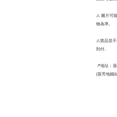
⚠️ 圖片
物為準。

⚠️貨品並不
到付。

📍地址：
(葵芳地鐵