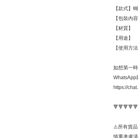
【款式】蝴
【包裝內容/規格】	68x3
【材質】	木製

【用途】	收納

【使用方法】	參考包裝
如想第一時
WhatsAp
https://ch
🔻🔻🔻🔻🔻
⚠️所有貨
慎重考慮清