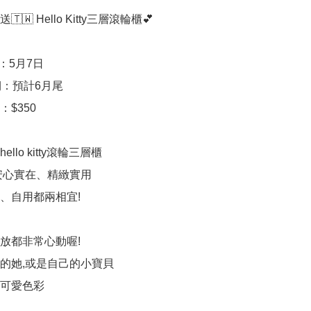
🇹🇼 Hello Kitty三層滾輪櫃💕

：5月7日

：預計6月尾

$350

llo kitty滾輪三層櫃

安心實在、精緻實用

、自用都兩相宜!

放都非常心動喔!

的她,或是自己的小寶貝

可愛色彩
