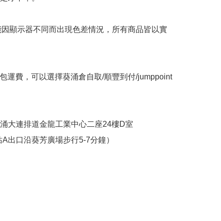
可能因顯示器不同而出現色差情況，所有商品皆以實
包運費，可以選擇葵涌倉自取/順豐到付/jumppoint
葵涌大連排道金龍工業中心二座24樓D室

站A出口沿葵芳廣場步行5-7分鐘）