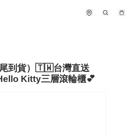
尾到貨）🇹🇼台灣直送
 Hello Kitty三層滾輪櫃💕