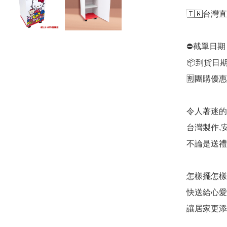
🇹🇼台灣直送
⛔️截單日期
📦到貨日期
🈹團購優惠：
令人著迷的he
台灣製作,
不論是送禮
怎樣擺怎樣
快送給心愛
讓居家更添